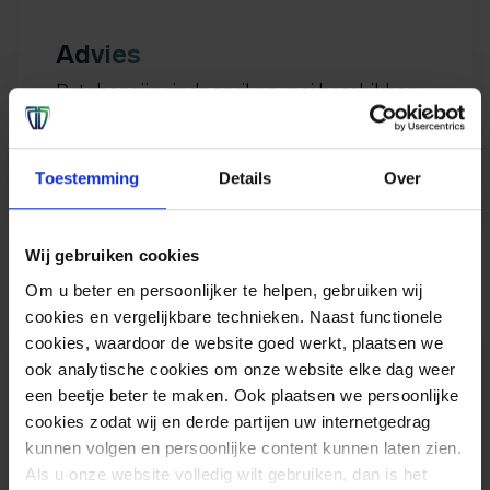
Advies
Patches zijn sinds april en mei beschikbaar,
het dringende advies is dan ook om deze
direct op je Exchange-omgeving te
Toestemming
Details
Over
installeren.
Wij gebruiken cookies
Om u beter en persoonlijker te helpen, gebruiken wij
cookies en vergelijkbare technieken. Naast functionele
cookies, waardoor de website goed werkt, plaatsen we
ook analytische cookies om onze website elke dag weer
Bronnen
een beetje beter te maken. Ook plaatsen we persoonlijke
cookies zodat wij en derde partijen uw internetgedrag
Meer informatie over de PowerShell
kunnen volgen en persoonlijke content kunnen laten zien.
kwetsbaarheid is te vinden via deze
Als u onze website volledig wilt gebruiken, dan is het