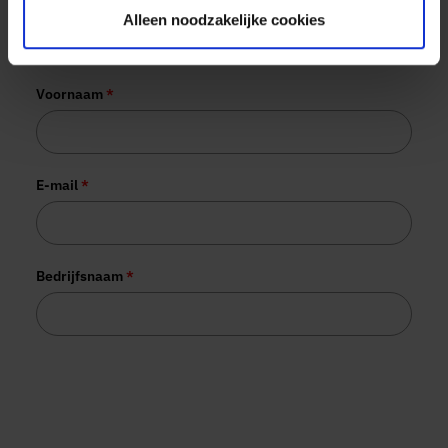
Alleen noodzakelijke cookies
More than 1,000 organisations have
already joined us.
Voornaam
*
E-mail
*
Bedrijfsnaam
*
Tesorion gebruikt jouw gegevens voor het versturen van de
gevraagde informatie. Daarnaast worden je gegevens
mogelijk gebruikt voor commerciële opvolging. Je kunt je
op elk gewenst moment hiervoor afmelden via de link in de