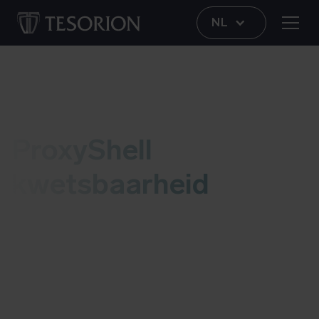
NL
Kwetsbaarheid
ProxyShell
kwetsbaarheid
Deze blog bevat informatie over de ProxyShell
kwetsbaarheid. Zodra we een update hebben
voegen we die aan deze blog toe. Meer
informatie over mogelijke risico’s en details vind
je onderaan deze blog.