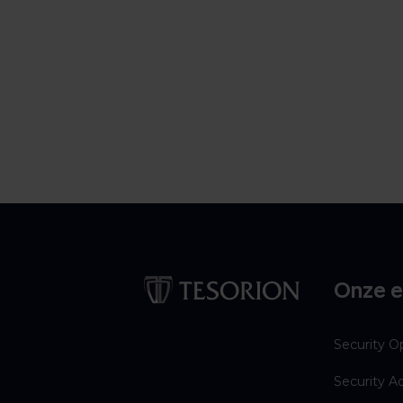
Onze e
Security O
Security A