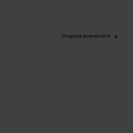
Wij organiseren regelmatig eveneme
Hieronder vind je alle details met
Volgend evenement