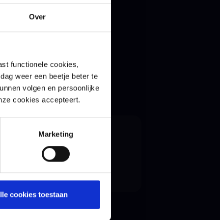
Over
Tesorion
st functionele cookies,
dag weer een beetje beter te
kunnen volgen en persoonlijke
onze cookies accepteert.
Marketing
end
lle cookies toestaan