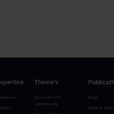
xpertise
Thema's
Publicat
perations
De rol van AI in
Blogs
cybersecurity
dvisory
Wakeup Wedn