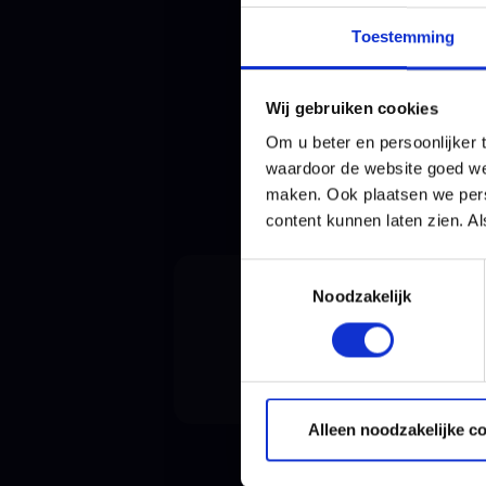
Toestemming
Aankome
Wij gebruiken cookies
Om u beter en persoonlijker t
waardoor de website goed we
maken. Ook plaatsen we perso
content kunnen laten zien. Al
Toestemmingsselectie
Noodzakelijk
Er
Alleen noodzakelijke c