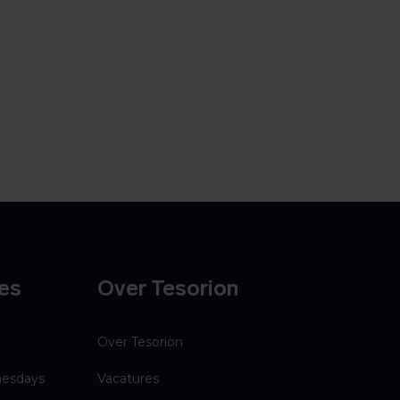
ies
Over Tesorion
Over Tesorion
esdays
Vacatures