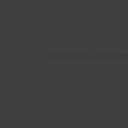
Tesorion even
Cyberexperts met elkaar in ge
groeiende aanvalsoppervlak 