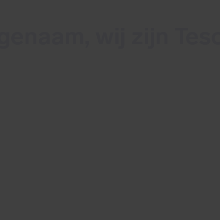
enaam, wij zijn Tes
n Nederlands multidisciplinair cybersecuritybe
toring en detectie van cyberdreigingen bied
et ruim 100 experts stellen wij alles in het 
 24/7 te beschermen tegen cyberaanvallen en