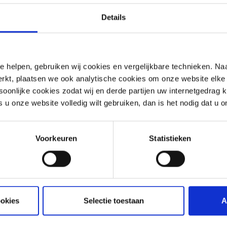
Details
nde evenementen van 
e helpen, gebruiken wij cookies en vergelijkbare technieken. Naa
rkt, plaatsen we ook analytische cookies om onze website elke 
onlijke cookies zodat wij en derde partijen uw internetgedrag 
s u onze website volledig wilt gebruiken, dan is het nodig dat u 
Voorkeuren
Statistieken
 zijn (nog) geen andere aankomende evenementen bek
ookies
Selectie toestaan
A