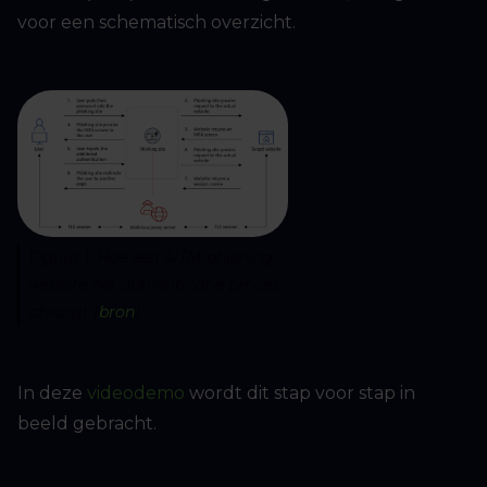
voor een schematisch overzicht.
Figuur 1: Hoe een AiTM-phishing
website het authenticatie proces
afvangt (
bron
)
In deze
videodemo
wordt dit stap voor stap in
beeld gebracht.