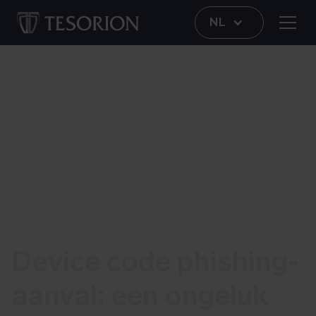
NL
CERT
Device code phishing-
aanval: een ongeluk