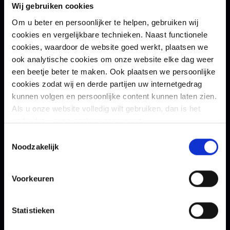
aanval, ontvangt de dreigingsactor een geldig
Wij gebruiken cookies
accesstoken én doorgaans ook een refreshtoken.
Om u beter en persoonlijker te helpen, gebruiken wij
Daarmee kan de dreigingsactor met het verkregen
cookies en vergelijkbare technieken. Naast functionele
accesstoken toegang tot de resources misbruiken.
cookies, waardoor de website goed werkt, plaatsen we
Zodra dit accesstoken verloopt, kan de
ook analytische cookies om onze website elke dag weer
een beetje beter te maken. Ook plaatsen we persoonlijke
dreigingsactor met het refreshtoken nieuwe
cookies zodat wij en derde partijen uw internetgedrag
accesstokens genereren waardoor de
kunnen volgen en persoonlijke content kunnen laten zien.
dreigingsactor toegang behoudt tot het account
Als u onze website volledig wilt gebruiken, dan is het
van het slachtoffer.
nodig dat u onze cookies accepteert.
Toestemmingsselectie
Noodzakelijk
Handelingsperspectief
Het handelingsperspectief om deze aanval te
Voorkeuren
voorkomen of de impact ervan te beperken is als
volgt:
Statistieken
Door het activeren van Continuous Access