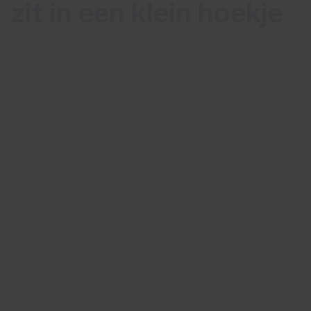
zit in een klein hoekje
In deze blog lees je hoe device code
phishing werkt en wat je kan doen om
het risico te verkleinen
Lees meer