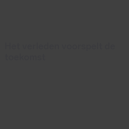
Het verleden voorspelt de
toekomst
Welke lessen kunnen we leren van
incidenten die in het verleden hebben
plaatsgevonden?