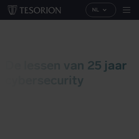
NL
Thema
De lessen van 25 jaar
cybersecurity
Om de digitale weerbaarheid van organisaties
verder te versterken en te leren van het verleden,
belichten wij de periode 2000-2025 vanuit een
cybersecurityperspectief.