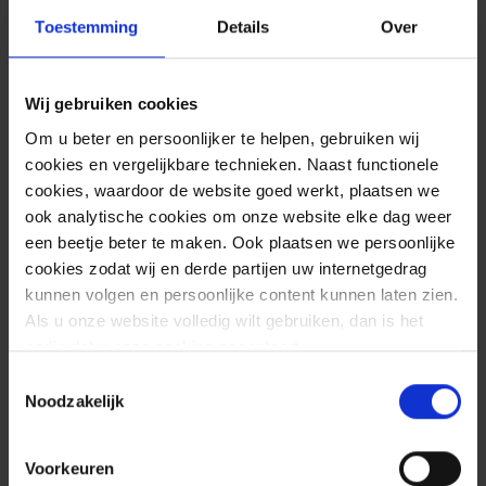
Toestemming
Details
Over
Wij gebruiken cookies
Om u beter en persoonlijker te helpen, gebruiken wij
cookies en vergelijkbare technieken. Naast functionele
Toegankelijke experts
cookies, waardoor de website goed werkt, plaatsen we
ook analytische cookies om onze website elke dag weer
een beetje beter te maken. Ook plaatsen we persoonlijke
Onze Nederlandse experts zijn 24/7
cookies zodat wij en derde partijen uw internetgedrag
bereikbaar en kunnen bij een dreiging
kunnen volgen en persoonlijke content kunnen laten zien.
Als u onze website volledig wilt gebruiken, dan is het
meteen voor je in actie komen.
nodig dat u onze cookies accepteert.
Toestemmingsselectie
Noodzakelijk
Voorkeuren