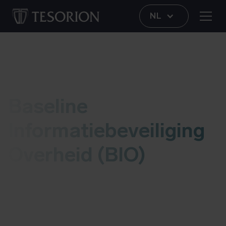
NL
Goed voorbereid
Baseline
Informatiebeveiliging
Overheid (BIO)
De Baseline Informatiebeveiliging Overheid (BIO)
is opgesteld om te zorgen dat alle
overheidsorganisaties voldoen aan uniforme
beveiligingsnormen.