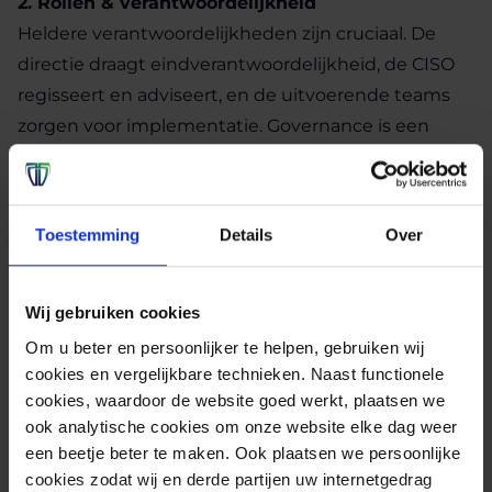
2. Rollen & verantwoordelijkheid
Heldere verantwoordelijkheden zijn cruciaal. De
directie draagt eindverantwoordelijkheid, de CISO
regisseert en adviseert, en de uitvoerende teams
zorgen voor implementatie. Governance is een
organisatiebrede taak en niet uitsluitend een IT-
verantwoordelijkheid.
Toestemming
Details
Over
3. Risicogedreven aanpak
Governance draait om risico’s. Organisaties moeten
hun kroonjuwelen kennen en bepalen welke
Wij gebruiken cookies
risico’s zij accepteren of mitigeren. Risicoanalyses
Om u beter en persoonlijker te helpen, gebruiken wij
moeten cyclisch plaatsvinden en aangepast
cookies en vergelijkbare technieken. Naast functionele
cookies, waardoor de website goed werkt, plaatsen we
worden bij veranderingen zoals nieuwe
ook analytische cookies om onze website elke dag weer
technologie, leveranciers of fusies.
een beetje beter te maken. Ook plaatsen we persoonlijke
cookies zodat wij en derde partijen uw internetgedrag