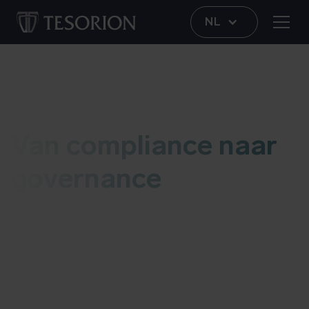
NL
Thema
Van compliance naar
governance
Cybersecurity governance draait om het
strategisch sturen op beleid, processen en
verantwoordelijkheden. Goed ingerichte
governance zorgt dat compliance geen papieren
werkelijkheid wordt, maar een fundament onder