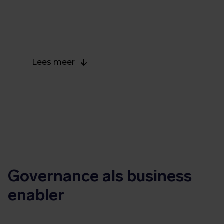
digitale veerkracht. In onze visiepaper geven we
je tips om goverance binnen jouw organisatie
vorm te geven.
Lees meer
Governance als business
enabler