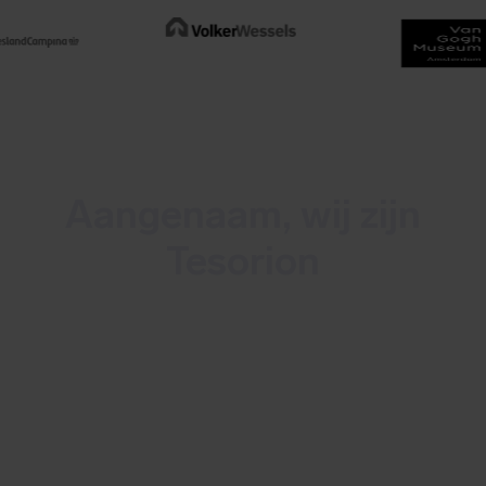
Aangenaam, wij zijn
Tesorion
Tesorion is een 100% Nederlandse,
onafhankelijke
cybersecuritydienstverlener. Wij
bestrijden cybercriminaliteit en
minimaliseren bedrijfsrisico’s. Tesorion