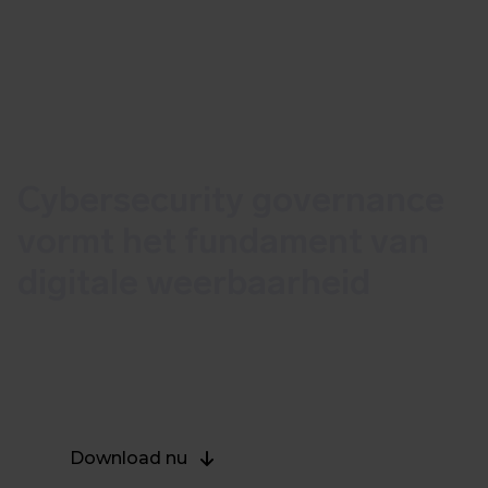
Cybersecurity governance
vormt het fundament van
digitale weerbaarheid
Het is de manier waarop een organisatie
structureel risico’s identificeert
Download nu