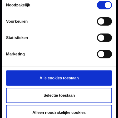
van de gevraagde informatie. Daarnaast worden je
Noodzakelijk
gegevens mogelijk gebruikt voor commerciële
opvolging. Je kunt je op elk gewenst moment
hiervoor afmelden via de link in de e-mail. Lees voor
Voorkeuren
meer informatie ons
privacybeleid
.
Opt-in
Statistieken
Ja, ik accepteer het Tesorion privacybeleid.
*
Marketing
Alle cookies toestaan
Verzenden
Selectie toestaan
Alleen noodzakelijke cookies