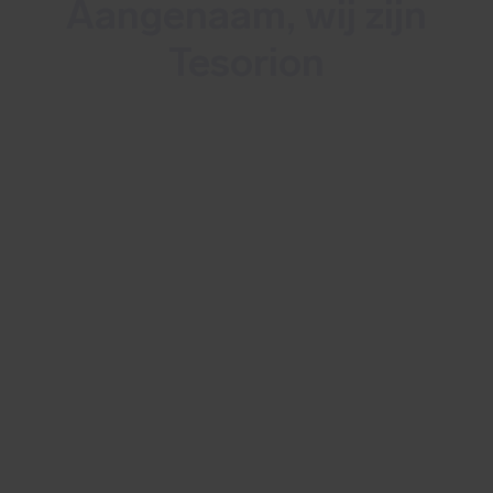
Aangenaam, wij zijn
Tesorion
Tesorion is een Nederlands
multidisciplinair cybersecuritybedrijf dat
zowel continue monitoring en detectie
van cyberdreigingen biedt als incident
response. Met ruim 100 experts stellen
wij alles in het werk om jouw organisatie
24/7 te beschermen tegen
cyberaanvallen en datalekken.