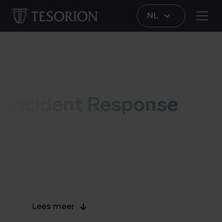
NL
Incident Response
Incident Response
Getroffen door een cyberincident? Onze incident
responders helpen jouw organisatie snel en
efficient, zodat de bedrijfscontinuiteit zo min
mogelijk geraakt wordt.
Lees meer