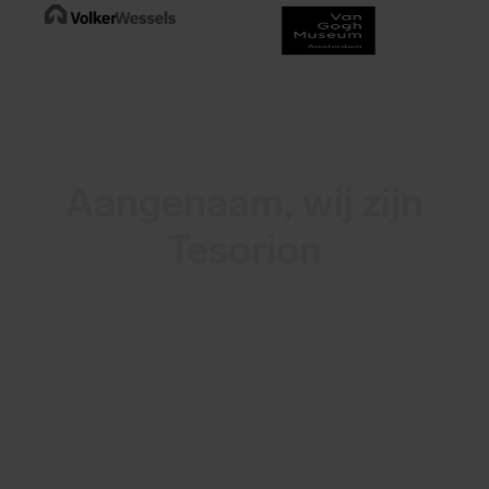
Aangenaam, wij zijn
Tesorion
Tesorion is een Nederlands
multidisciplinair cybersecuritybedrijf dat
zowel continue monitoring en detectie
van cyberdreigingen biedt als incident
response. Met ruim 100 experts stellen