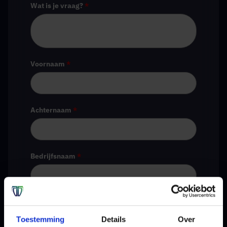
Wat is je vraag?
*
Voornaam
*
Achternaam
*
Bedrijfsnaam
*
E-mail
*
Toestemming
Details
Over