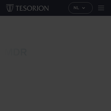
NL
Onze dienstverlening
MDR
Met onze Managed Detection and Response
(MDR) dienstverlening bieden wij 24/7 de meest
complete vorm van bescherming tegen
cybercrime. Wij houden jouw digitale omgeving
veilig door continue monitoring op verdachte
gebeurtenissen. Detecteren wij verdacht
gedrag? Dan ondernemen we vanzelfsprekend