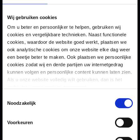
Telefoon
Wij gebruiken cookies
Om u beter en persoonlijker te helpen, gebruiken wij
cookies en vergelijkbare technieken. Naast functionele
cookies, waardoor de website goed werkt, plaatsen we
Tesorion gebruikt jouw gegevens voor het versturen
ook analytische cookies om onze website elke dag weer
van de gevraagde informatie. Daarnaast worden je
een beetje beter te maken. Ook plaatsen we persoonlijke
gegevens mogelijk gebruikt voor commerciële
cookies zodat wij en derde partijen uw internetgedrag
opvolging. Je kunt je op elk gewenst moment
kunnen volgen en persoonlijke content kunnen laten zien.
hiervoor afmelden via de link in de e-mail. Lees voor
Als u onze website volledig wilt gebruiken, dan is het
meer informatie ons
privacybeleid
.
nodig dat u onze cookies accepteert.
Opt-in
Toestemmingsselectie
Noodzakelijk
Ja, ik accepteer het Tesorion privacybeleid.
*
Voorkeuren