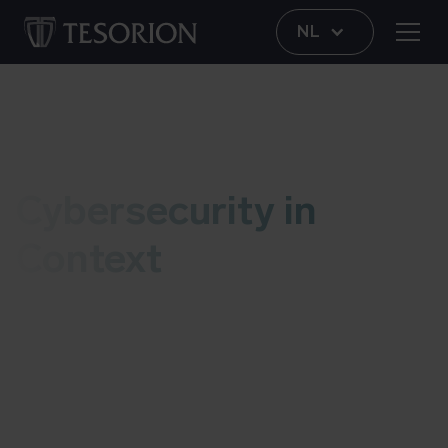
NL
Voor ieder risicoprofiel, de juiste oplossing
Cybersecurity in
Context
Complexiteit is de vijand van veiligheid. Daarom
houden wij het eenvoudig, doeltreffend en
pragmatisch. Onze 140 cybersecurity-experts
bundelen hun krachten om jou precies te bieden
wat écht nodig is – niet meer, niet minder. Zo krijg