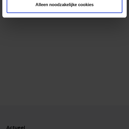
verschillende
Alleen noodzakelijke cookies
cybersecuritydisciplines,
zorgen we voor een
effectieve aanpak in het
voorspellen, voorkomen,
detecteren en reageren op
cyberdreigingen.
Actueel