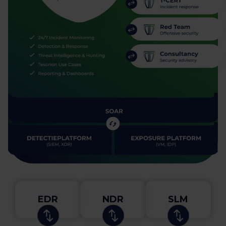
EDR
NDR
SLM