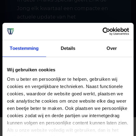
Jong elk kwartaal een compacte en
actuele update van het
dreigingslandschap. In 45 minuten
krijg je inzicht in de belangrijkste
ontwikkelingen, onderbouwd met data
Toestemming
Details
Over
uit het Tesorion SOC en aangevuld met
concrete adviezen voor je securityteam.
Wij gebruiken cookies
Om u beter en persoonlijker te helpen, gebruiken wij
Meer informatie
cookies en vergelijkbare technieken. Naast functionele
cookies, waardoor de website goed werkt, plaatsen we
ook analytische cookies om onze website elke dag weer
een beetje beter te maken. Ook plaatsen we persoonlijke
cookies zodat wij en derde partijen uw internetgedrag
kunnen volgen en persoonlijke content kunnen laten zien.
Als u onze website volledig wilt gebruiken, dan is het