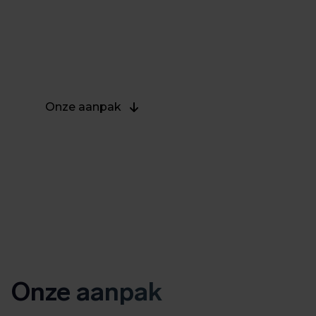
je maximale waarde, gebaseerd op risico’s,
ervaring en realisme. Wij helpen je organisatie
duurzaam te groeien in cybervolwassenheid.
Geen pleisters, maar structurele verbetering.
Onze aanpak
Onze aanpak