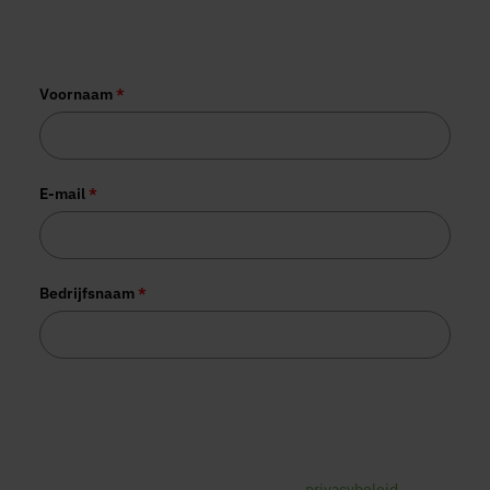
More than 1,000 organisations have
already joined us.
Voornaam
*
E-mail
*
Bedrijfsnaam
*
Tesorion gebruikt jouw gegevens voor het versturen van de
gevraagde informatie. Daarnaast worden je gegevens
mogelijk gebruikt voor commerciële opvolging. Je kunt je
op elk gewenst moment hiervoor afmelden via de link in de
e-mail. Lees voor meer informatie ons
privacybeleid
.