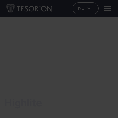
NL
Hoe Highlite zijn cybersecurity op topniveau bracht –
met beperkte capaciteit maximale controle
Highlite