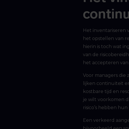
continu
Het inventariseren 
het opstellen van re
hierin is toch wat i
van de risicobereid
het accepteren van r
Voor managers die 
lijken continuïteit
kostbare tijd en res
je wilt voorkomen d
risico’s hebben hun
Een verkeerd aangep
bijvoorbeeld een sn