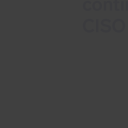
conti
CISO 
In deze blog lee
cyberveiligheid 
Lees meer