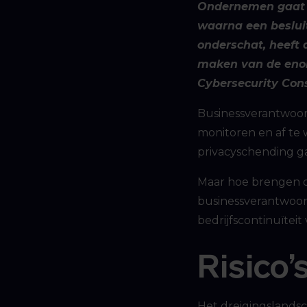
Ondernemen gaat g
waarna een beslui
onderschat, heeft
maken van de enor
Cybersecurity Consu
Businessverantwoord
monitoren en af te 
privacyschending ga
Maar hoe brengen org
businessverantwoord
bedrijfscontinuïteit
Risico’
Het dreigingslands