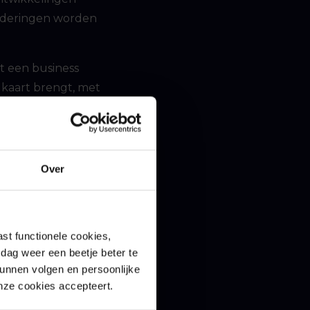
anderingen worden
rt een business
n kaart brengt, met
e aan toe over
e relaties binnen
Over
Dit helpt om te
enen.
en
st functionele cookies,
dag weer een beetje beter te
kunnen volgen en persoonlijke
ngen nodig zijn,
onze cookies accepteert.
e in een business