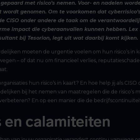
epaard met risico’s nemen. Voor- en nadelen word
t wordt genomen. Om te voorkomen dat cyberrisico’
 de CISO onder andere de taak om de verantwoordeli
me impact die cyberaanvallen kunnen hebben. Lex 
ltant bij Tesorion, legt uit wat daarbij komt kijken.
elijken moeten de urgentie voelen om hun risico’s in k
wegen – of dat nu om financieel verlies, reputatieschade
at.
anisaties hun risico’s in kaart? En hoe help jij als CISO 
elijken bij het nemen van maatregelen die de risico’s m
 verbeteren? En op een manier die de bedrijfscontinuïtei
s en calamiteiten
chap van jouw organisatie verandert continu vanwege o