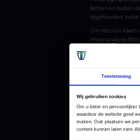
binnen en buiten de
bijgehouden, zodat 
Om risico’s in kaart
impactanalyse (BIA)
het dreigingslandsc
kwetsbaarheden en
Ook ketenbeheer is 
Toestemming
een supply chain, z
bepalen welke infor
Wij gebruiken cookies
Planne
Om u beter en persoonlijker t
waardoor de website goed we
maken. Ook plaatsen we perso
Vervolgens beheers 
content kunnen laten zien. Al
stel je verbeterplan