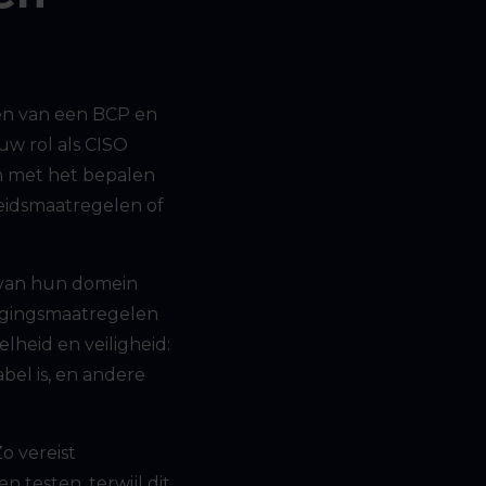
eren van een BCP en
ouw rol als CISO
en met het bepalen
heidsmaatregelen of
 van hun domein
ligingsmaatregelen
lheid en veiligheid:
bel is, en andere
o vereist
 testen, terwijl dit