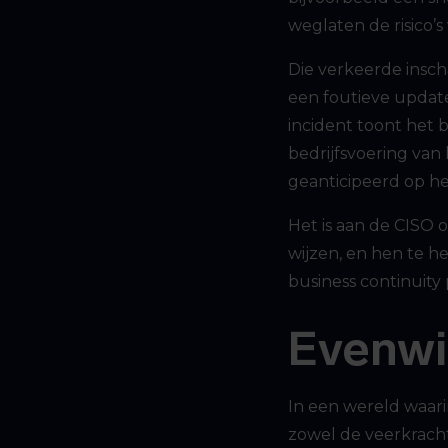
weglaten de risico’s
Die verkeerde inscha
een foutieve update
incident toont het
bedrijfsvoering va
geanticipeerd op het
Het is aan de CISO 
wijzen, en hen te h
business continuity 
Evenwi
In een wereld waarin
zowel de veerkracht