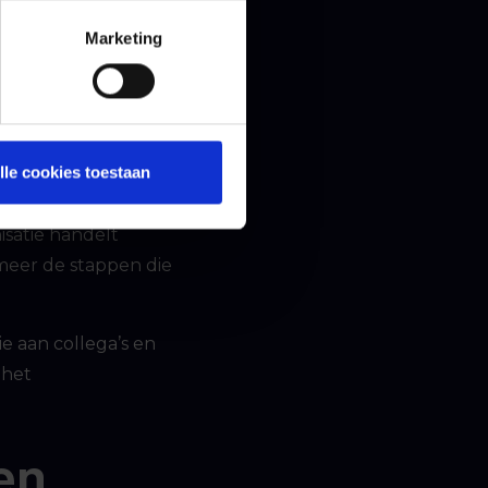
 herstellen van
Marketing
e in IT-omgevingen
oruitgang.”
lle cookies toestaan
a de
chillende soorten
isatie handelt
 meer de stappen die
e aan collega’s en
 het
en