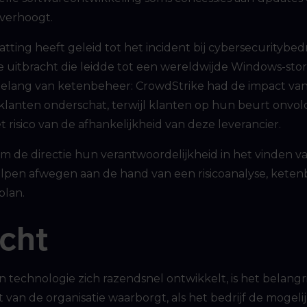
 verhoogt.
tting heeft geleid tot het incident bij cybersecuritybedr
 uitbracht die leidde tot een wereldwijde Windows-storin
 belang van ketenbeheer: CrowdStrike had de impact van
n klanten onderschat, terwijl klanten op hun beurt onv
 risico van de afhankelijkheid van deze leverancier.
om de directie hun verantwoordelijkheid in het vinden v
elpen afwegen aan de hand van een risicoanalyse, kete
plan.
cht
 technologie zich razendsnel ontwikkelt, is het belangrijk
 van de organisatie waarborgt, als het bedrijf de mogeli