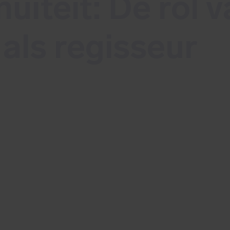
nuïteit: De rol 
als regisseur
s je hoe de rol van de CISO als regisseur bijd
en de continuïteit van een organisatie.