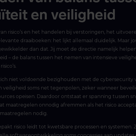
ïteit en veiligheid
van risico’s en het handelen bij verstoringen, het uitvo
levante draaiboeken: het lijkt allemaal duidelijk. Maar j
ngewikkelder dan dat. Jij moet de directie namelijk help
heid – de balans tussen het nemen van intensieve veilig
isico’s.
zich niet voldoende bezighouden met de cybersecurity
 en veiligheid soms net tegenpolen, zeker wanneer bevei
ources opeisen. Daardoor ontstaat er spanning tussen sne
at maatregelen onnodig afremmen als het risico accepta
 maatregelen nodig.
akt risico leidt tot kwetsbare processen en systemen. Z
elle softwareontwikkeling soms concessies aan updates en