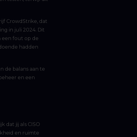
ijf CrowdStrike, dat
g in juli 2024. Dit
 een fout op de
oldoende hadden
an de balans aan te
nbeheer en een
 dat jij als CISO
jkheid en ruimte