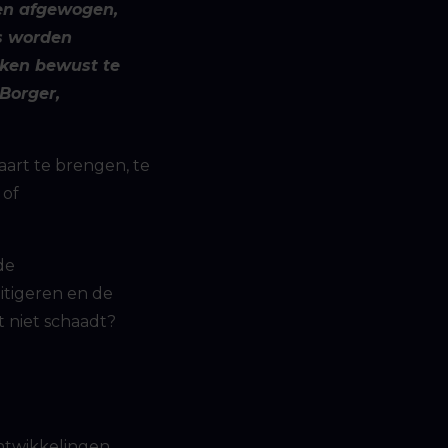
en afgewogen,
s worden
jken bewust te
Borger,
aart te brengen, te
 of
de
itigeren en de
t niet schaadt?
ntwikkelingen