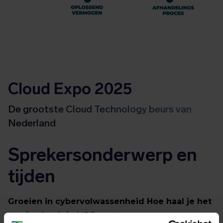
Cloud Expo 2025
De grootste Cloud Technology beurs van
Nederland
Sprekersonderwerp en
tijden
Groeien in cybervolwassenheid Hoe haal je het
maximale uit je MDR partner