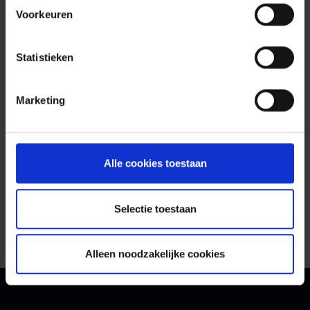
een visueel model dat inzicht biedt in de
Voorkeuren
verschillende dimensies van cybervolwassenheid:
zichtbaarheid, reactievermogen,
Statistieken
afhandelingsproces, oplossend vermogen en
alertvolume.
Marketing
Aan de hand van praktische voorbeelden en
kritische vragen leer je hoe je als organisatie én als
MSSP-partner samen kunt groeien in
Alle cookies toestaan
volwassenheid. Zo vergelijk je appels met appels?
En maak je keuzes die jouw digitale weerbaarheid
Selectie toestaan
écht vergroten.
Alleen noodzakelijke cookies