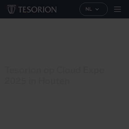
NL
Tesorion op Cloud Expo
2025 in Houten
Op 3 en 4 december is het zover. De
Cloud Expo 2025 opent haar deuren in
Houten en Tesorion is erbij. Wij staan op
de beurs op standnummer 208, onze