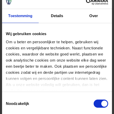
Erik de Jong, Chief Research Officer bij Tesorion
3 december
15:00 tot 15:30 Theater 7
Toestemming
Details
Over
4 december
09:45 tot 10:15 Theater 1
Wij gebruiken cookies
De markt voor Managed Detection & Response
(MDR) en Managed Security Service Providers
Om u beter en persoonlijker te helpen, gebruiken wij
cookies en vergelijkbare technieken. Naast functionele
(MSSP’s) groeit snel. Maar hoe vergelijk je al die
cookies, waardoor de website goed werkt, plaatsen we
oplossingen met elkaar? En belangrijker nog: hoe
ook analytische cookies om onze website elke dag weer
weet je of jouw organisatie daadwerkelijk veiliger
een beetje beter te maken. Ook plaatsen we persoonlijke
en volwassener wordt door de samenwerking?
cookies zodat wij en derde partijen uw internetgedrag
kunnen volgen en persoonlijke content kunnen laten zien.
Tijdens deze presentatie geeft Erik de Jong, Chief
Als u onze website volledig wilt gebruiken, dan is het
Research Officer bij Tesorion, concrete handvatten
nodig dat u onze cookies accepteert.
om de effectiviteit van MDR-diensten te
Toestemmingsselectie
beoordelen en te meten. Hij introduceert het
Noodzakelijk
Tesorion Cybervolwassenheid Spiderweb Model,