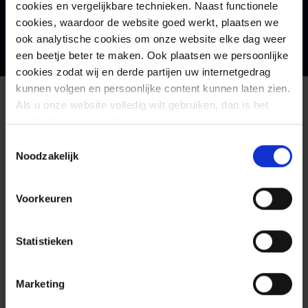
cookies en vergelijkbare technieken. Naast functionele
cookies, waardoor de website goed werkt, plaatsen we
View all
ook analytische cookies om onze website elke dag weer
een beetje beter te maken. Ook plaatsen we persoonlijke
cookies zodat wij en derde partijen uw internetgedrag
kunnen volgen en persoonlijke content kunnen laten zien.
Als u onze website volledig wilt gebruiken, dan is het
nodig dat u onze cookies accepteert.
Toestemmingsselectie
Programma
17
June
Noodzakelijk
Voorkeuren
No items found.
Statistieken
Marketing