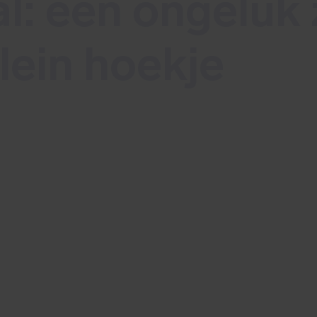
l: een ongeluk z
lein hoekje
es je hoe device code phishing werkt en wat 
rkleinen