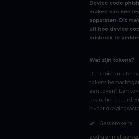
Device code phish
maken van een leg
apparaten. Dit me
uit hoe device co
misbruik te verkle
Wat zijn tokens?
Door misbruik te m
tokens bemachtige
een token? Een token
geauthenticeerd. Er 
is voor dreigingsact
Sessietokens
Zodra er met een ac