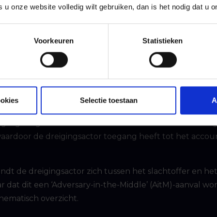
s u onze website volledig wilt gebruiken, dan is het nodig dat u 
Middle-aanval
Voorkeuren
Statistieken
ten het sessietoken te stelen door een slachtoffer te l
n webpagina die identiek oogt aan het inlogportaal van
dra het slachtoffer inlogt met de gebruikersnaam en he
frastructuur van de dreigingsactor doorgestuurd naar Mic
e terug waarmee de inlogpoging kan worden bevestigd
ookies
Selectie toestaan
A
het slachtoffer getoond, waarna het slachtoffer de inl
g is goedgekeurd stuurt Microsoft de sessietoken terug
waardoor de dreigingsactor toegang heeft tot het accou
dt de dreigingsactor zich tussen het slachtoffer en he
ar dat dit een ‘Adversary-in-the-Middle’ (AitM)-aanval w
chematisch overzicht.