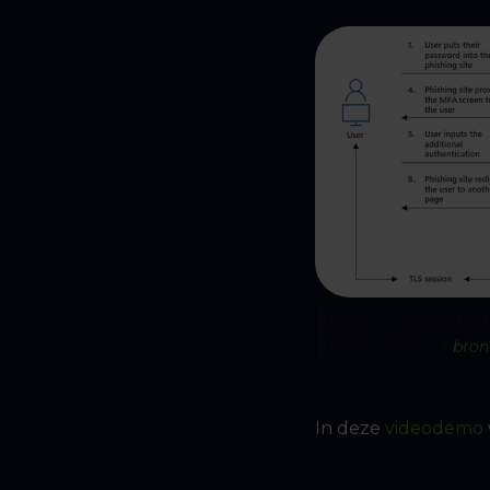
Figuur 1: Hoe een Ai
proces afvangt (
bron
In deze
videodemo