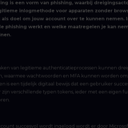
ing is een vorm van phishing, waarbij dreigingsact
itieme inlogmethode voor apparaten zonder browse
t als doel om jouw account over te kunnen nemen. I
de phishing werkt en welke maatregelen je kan ne
inen.
aken van legitieme authenticatieprocessen kunnen drei
n, waarmee wachtwoorden en MFA kunnen worden omzei
 is een tijdelijk digitaal bewijs dat een gebruiker succes
zijn verschillende typen tokens, ieder met een eigen fun
oren.
count succesvol wordt ingelogd wordt er door Microsof