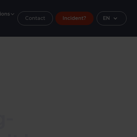
ions
Contact
Incident?
EN
g-