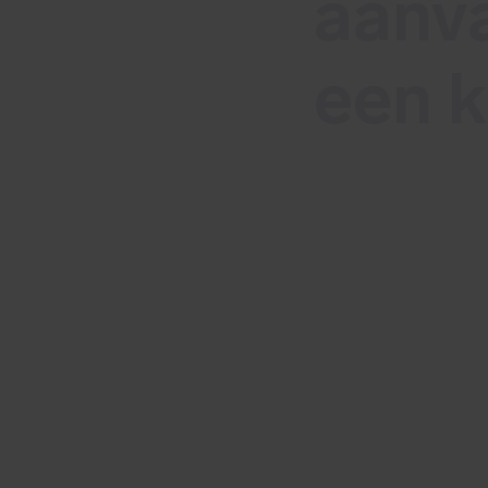
aanva
een k
In deze blog le
het risico te ve
Lees meer