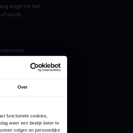
g krijgt tot het
 of wordt
 resources.
uten tot enkele
Over
zonder dat er
n.
ctor gestolen en
st functionele cookies,
dag weer een beetje beter te
l als voorbeeld.
kunnen volgen en persoonlijke