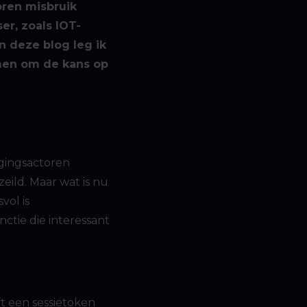
oren misbruik
r, zoals IOT-
n deze blog leg ik
men om de kans op
gingsactoren
ld. Maar wat is nu
vol is
ctie die interessant
t een sessietoken