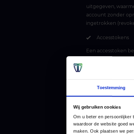
uitgegeven, waarme
account zonder opni
ingetrokken (revoke
Accesstokens
Een accesstoken bev
Accesstokens zijn 
uren.
Refreshtokens
Toestemming
Met een refreshtok
opnieuw ingelogd ho
Wij gebruiken cookies
Afhankelijk van de
Om u beter en persoonlijker t
waardoor de website goed we
misbruikt worden. I
maken. Ook plaatsen we perso