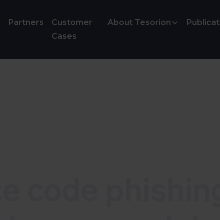
Partners
Customer
About Tesorion
Publicat
Cases
e code phishin