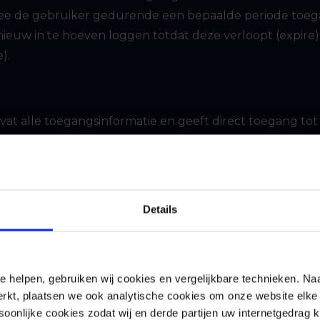
e de gebruiker gedurende een bepaalde periode toegan
euw in te hoeven loggen totdat deze verloopt (expire)
).
at alle toegangsinformatie en geeft direct toegang tot
beperkt geldig, meestal gedurende een periode van min
Details
en kunnen nieuwe accesstokens worden gegenereerd, 
eft te worden, ook nadat het originele token is verlope
 aanvalsmethode kunnen deze tokens door de dreigingsa
e helpen, gebruiken wij cookies en vergelijkbare technieken. Naa
rkt, plaatsen we ook analytische cookies om onze website elke 
n deze blog nemen we een adversary in the middle-aanva
onlijke cookies zodat wij en derde partijen uw internetgedrag 