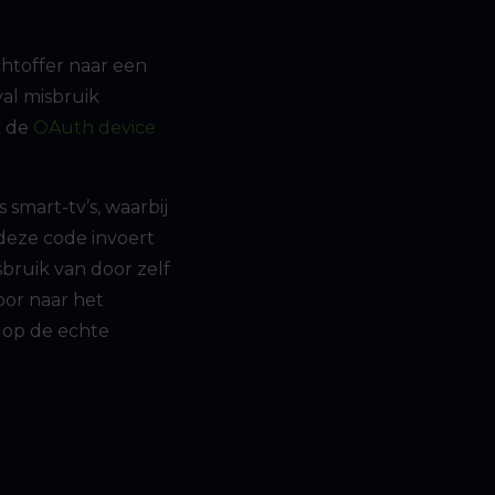
chtoffer naar een
al misbruik
k de
OAuth device
smart-tv’s, waarbij
deze code invoert
bruik van door zelf
oor naar het
n op de echte