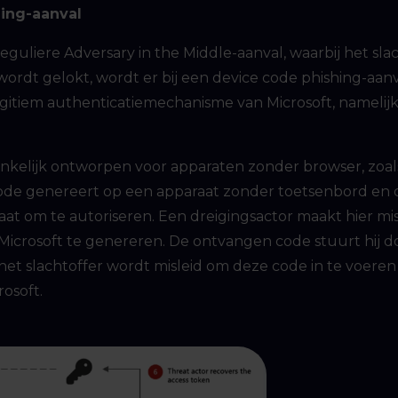
ing-aanval
eguliere Adversary in the Middle-aanval, waarbij het sla
ordt gelokt, wordt er bij een device code phishing-aanv
gitiem authenticatiemechanisme van Microsoft, namelij
onkelijk ontworpen voor apparaten zonder browser, zoals 
ode genereert op een apparaat zonder toetsenbord en 
at om te autoriseren. Een dreigingsactor maakt hier mis
 Microsoft te genereren. De ontvangen code stuurt hij d
 het slachtoffer wordt misleid om deze code in te voere
osoft.