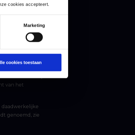
onze cookies accepteert.
Marketing
okken naar een
 de organisatie van
t wachtwoord,
rosoft. Microsoft
. Deze wordt via de
lle cookies toestaan
ogpoging goedkeurt.
. Deze belandt bij
nt van het
t daadwerkelijke
ordt genoemd, zie