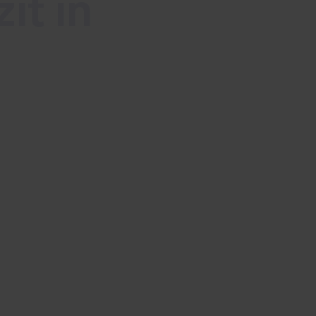
it in
je kan doen om