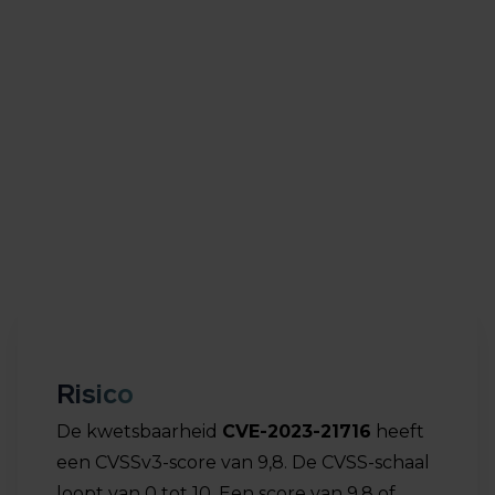
corruptie kwetsbaarheid in de RTF-parser van
Microsoft Word. Wanneer deze wordt uitgebuit,
kan een niet-geautoriseerde aanvaller willekeurige
code uitvoeren met de rechten van het slachtoffer.
Op 5 maart 2023 is een proof-of-concept exploit
gepubliceerd. Microsoft heeft patches en een
aantal workarounds gepubliceerd. Het advies is om
mitigerende maatregelen door te voeren.
Risico
De kwetsbaarheid
CVE-2023-21716
heeft
een CVSSv3-score van 9,8. De CVSS-schaal
loopt van 0 tot 10. Een score van 9,8 of