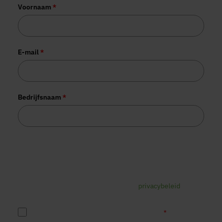
Voornaam
*
E-mail
*
Bedrijfsnaam
*
Tesorion gebruikt jouw gegevens voor het versturen van de
gevraagde informatie. Daarnaast worden je gegevens
mogelijk gebruikt voor commerciële opvolging. Je kunt je
op elk gewenst moment hiervoor afmelden via de link in de
e-mail. Lees voor meer informatie ons
privacybeleid
.
*
Ja, ik accepteer het Tesorion privacybeleid.