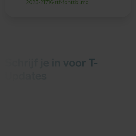
2023-21716-rtf-fonttbl.md
Schrijf je in voor T-
Updates
Ontvang elke woensdag het laatste nieuws over
malware of kwetsbaarheden in je mail
More than 1,000 organisations have
already joined us.