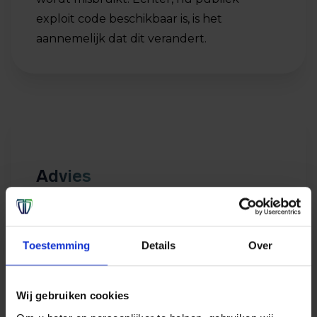
exploit code beschikbaar is, is het
aannemelijk dat dit verandert.
Advies
De kwetsbaarheid bevindt zich in de
volgende producten:
Toestemming
Details
Over
Microsoft 365 Apps voor de Enterprise
32-bit en 64-bit edities
Microsoft Office
Wij gebruiken cookies