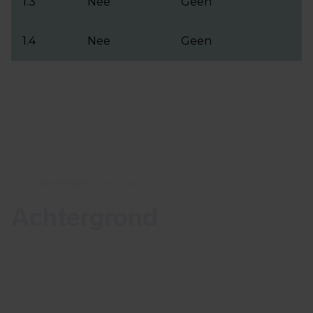
1.3
Nee
Geen
1.4
Nee
Geen
Cyberveiligheid op maat
Achtergrond
Op 14 februari 2023 publiceerde Microsoft de
Patch Tuesday updates waarin CVE-2023-21716
wordt beschreven. Deze kwetsbaarheid is een heap