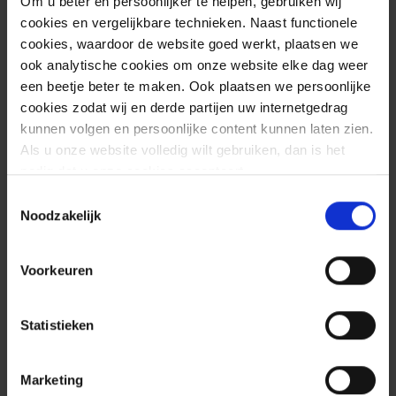
Office 2019
Om u beter en persoonlijker te helpen, gebruiken wij
cookies en vergelijkbare technieken. Naast functionele
Office LTSC 2021
cookies, waardoor de website goed werkt, plaatsen we
ook analytische cookies om onze website elke dag weer
Office Online Server
een beetje beter te maken. Ook plaatsen we persoonlijke
Office Web Apps Server 2013
cookies zodat wij en derde partijen uw internetgedrag
Service Pack 1
kunnen volgen en persoonlijke content kunnen laten zien.
Als u onze website volledig wilt gebruiken, dan is het
Microsoft Word
nodig dat u onze cookies accepteert.
Word 2013
Toestemmingsselectie
RT SP1, SP1 32-bit en de SP1 64-bit
Noodzakelijk
edities
Word 2016
Voorkeuren
Microsoft SharePoint
Enterprise Server 2013 Service Pack
Statistieken
1
Enterprise Server 2016
Marketing