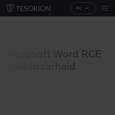
NL
Kwetsbaarheid
Microsoft Word RCE
kwetsbaarheid
Deze liveblog bevat informatie over de Microsoft
Word RCE kwetsbaarheid. Zodra we een update
hebben voegen we die aan deze blog toe. Meer
informatie over mogelijke risico’s en details
worden onderaan deze blog geplaatst. Laatste