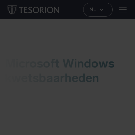
NL
Kwetsbaarheid
Microsoft Windows
kwetsbaarheden
Deze blog bevat informatie over de Microsoft
Windows kwetsbaarheden. Zodra we een update
hebben voegen we die aan deze blog toe. Meer
informatie over mogelijke risico’s en details vind
je onderaan deze blog.