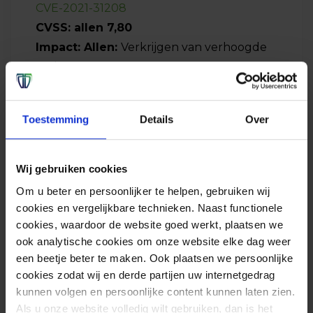
CVE-2021-31208
CVSS: allen 7,80
Impact: Allen:
Verkrijgen van verhoogde
rechten
HTTP.sys:
Toestemming
Details
Over
CVE-ID:
CVE-2021-31166
CVSS: 9,80
Impact:
Uitvoeren van willekeurige code
Wij gebruiken cookies
Om u beter en persoonlijker te helpen, gebruiken wij
Role: Hyper-V:
cookies en vergelijkbare technieken. Naast functionele
CVE-ID:
CVE-2021-28476
cookies, waardoor de website goed werkt, plaatsen we
ook analytische cookies om onze website elke dag weer
CVSS 9,90
een beetje beter te maken. Ook plaatsen we persoonlijke
Impact
:
Uitvoeren van willekeurige code
cookies zodat wij en derde partijen uw internetgedrag
kunnen volgen en persoonlijke content kunnen laten zien.
Windows SSDP Service:
Als u onze website volledig wilt gebruiken, dan is het