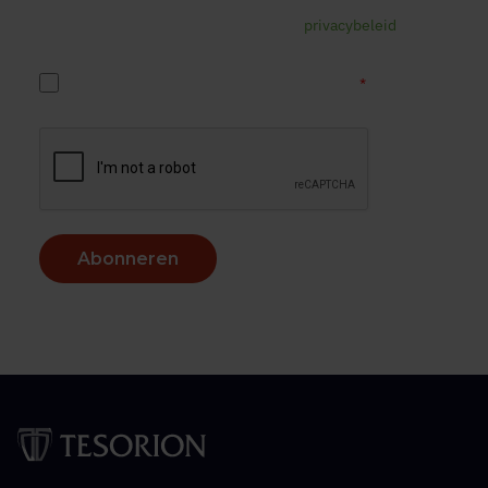
op elk gewenst moment hiervoor afmelden via de link in de
e-mail. Lees voor meer informatie ons
privacybeleid
.
*
Ja, ik accepteer het Tesorion privacybeleid.
Abonneren