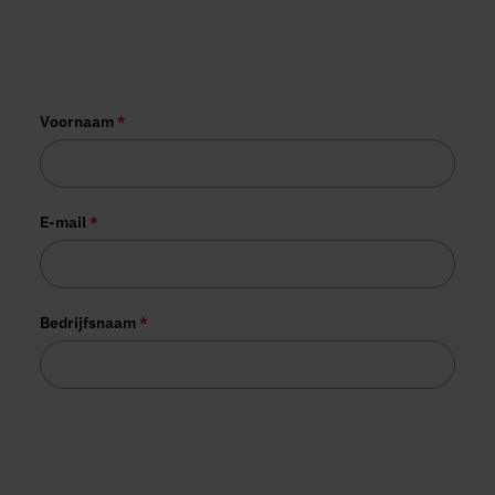
More than 1,000 organisations have
already joined us.
Voornaam
*
E-mail
*
Bedrijfsnaam
*
Tesorion gebruikt jouw gegevens voor het versturen van de
gevraagde informatie. Daarnaast worden je gegevens
mogelijk gebruikt voor commerciële opvolging. Je kunt je