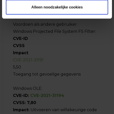
Toegang tot gevoelige gegevens
Alleen noodzakelijke cookies
CVE-2020-26144
6,50
Voordoen als andere gebruiker
Windows Projected File System FS Filter:
CVE-ID
CVSS
Impact
CVE-2021-31191
5,50
Toegang tot gevoelige gegevens
Windows OLE:
CVE-ID:
CVE-2021-31194
CVSS: 7,80
Impact:
Uitvoeren van willekeurige code