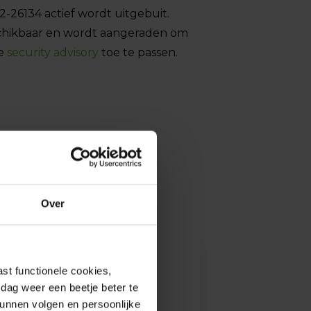
-26134 actief wordt uitgebuit.
chikbaar en wordt aangeraden om
de
security advisory
toe te passen.
Over
st functionele cookies,
dag weer een beetje beter te
kunnen volgen en persoonlijke