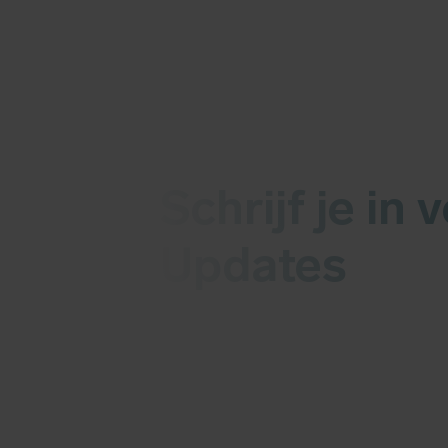
Schrijf je in 
Updates
Ontvang elke woensdag het laa
malware of kwetsbaarheden in 