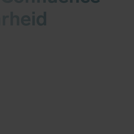
rheid
er de Atlassian Confluence kwetsbaarheid. Zodra we 
eze blog toe. Meer informatie over mogelijke risico’
 geplaatst. Laatste update op 8 juni 2022.