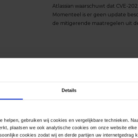
Atlassian waarschuwt dat CVE-2022
Momenteel is er geen update bes
de mitigerende maatregelen uit 
Details
e helpen, gebruiken wij cookies en vergelijkbare technieken. Naa
Risico
rkt, plaatsen we ook analytische cookies om onze website elke 
onlijke cookies zodat wij en derde partijen uw internetgedrag 