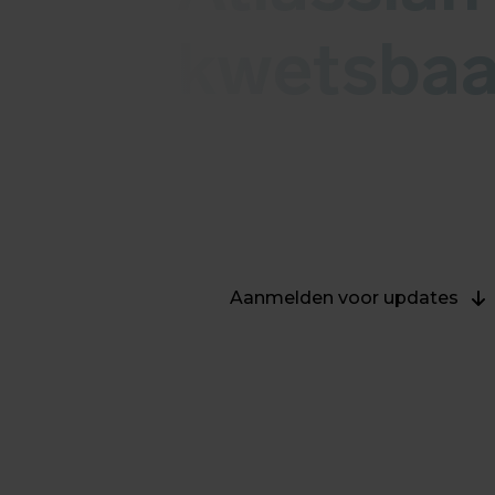
kwetsbaa
Deze liveblog bevat informatie ov
update hebben voegen we die aan d
details worden onderaan deze blog
Aanmelden voor updates