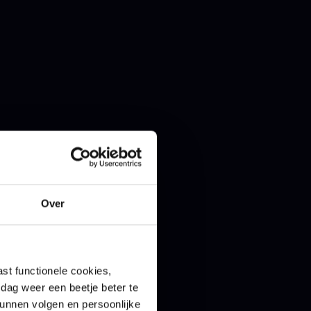
rbeteringen,
Over
een initiatief van
n. In deze release
n
f-Wireless,
st functionele cookies,
dag weer een beetje beter te
kunnen volgen en persoonlijke