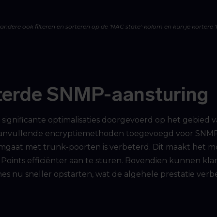
andere ook filteren en sorteren op de 'NAC state'-kolom en kun je kortere 'I
eterde SNMP-aansturing
significante optimalisaties doorgevoerd op het gebied
n aanvullende encryptiemethoden toegevoegd voor SNMP
gaat met trunk-poorten is verbeterd. Dit maakt het m
 Points efficiënter aan te sturen. Bovendien kunnen kl
es nu sneller opstarten, wat de algehele prestatie verbe