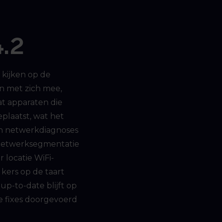
4.2
kijken op de
n met zich mee,
at apparaten die
plaatst, wat het
en netwerkdiagnoses
 netwerksegmentatie
 locatie WiFi-
 kers op de taart
up-to-date blijft op
e fixes doorgevoerd