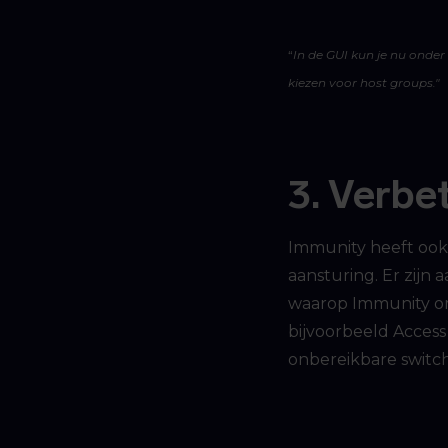
“
In de GUI kun je nu onder 
kiezen voor host groups."
3. Verb
Immunity heeft ook 
aansturing. Er zij
waarop Immunity om
bijvoorbeeld Access
onbereikbare switch