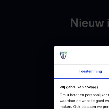
Nieuw 
1. Same
De nieuwe release 
Toestemming
waarvan de samenwe
Surf, dat onderwijs
heeft Immunity zijn
Wij gebruiken cookies
onderwijsinstelling
Om u beter en persoonlijker t
onderandere met on
waardoor de website goed we
maken. Ook plaatsen we perso