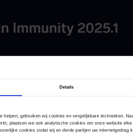
in Immunity 2025.1
nwerking SURF-Wired
van
Immunity 2025.1
biedt verschillende waardevolle ve
Details
rking met SURF-Wired het meest opvalt. SURF-Wired is 
instellingen helpt bij het beheren van hun LAN-netwerke
 functionaliteit uitgebreid om de netwerkbehoeften va
en nog beter te ondersteunen, zoals we al doen voor Sur
e helpen, gebruiken wij cookies en vergelijkbare technieken. Naa
dersteuning voor Juniper switches en IoT-Roam:
rkt, plaatsen we ook analytische cookies om onze website elke 
onlijke cookies zodat wij en derde partijen uw internetgedrag 