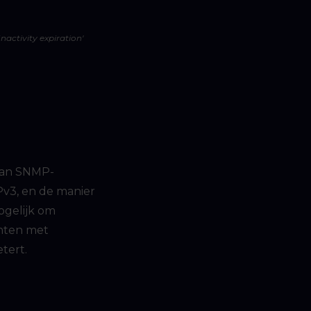
nactivity expiration'
 van SNMP-
v3, en de manier
ogelijk om
anten met
tert.