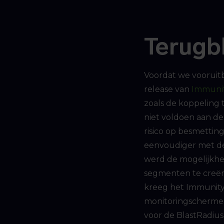
Terugb
Voordat we vooruit
release van
Immunit
zoals de koppeling 
niet voldoen aan de
risico op besmetti
eenvoudiger met de
werd de mogelijkhei
segmenten te creëre
kreeg het Immunity-
monitoringschermen
voor de BlastRadiu