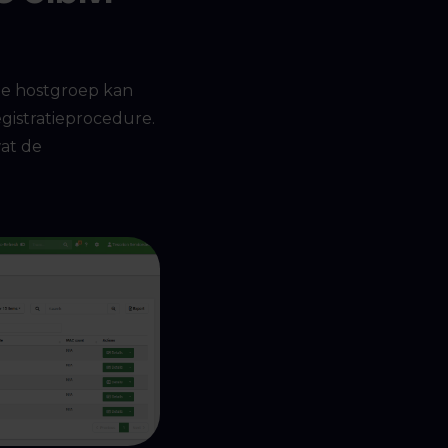
te hostgroep kan
egistratieprocedure.
wat de