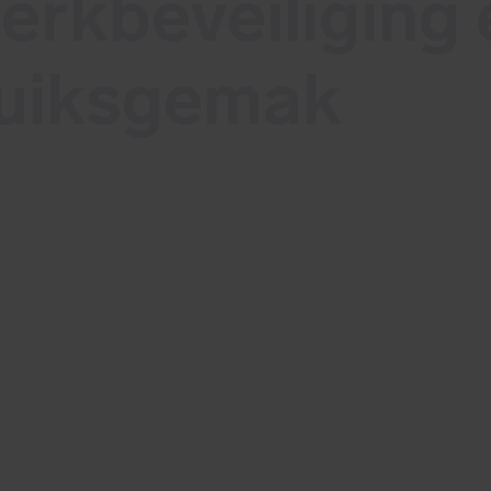
rkbeveiliging 
uiksgemak
begonnen, en net zoals de natuur in bloei sta
isse nieuwe update gekregen! Op 22 april is d
 van start gegaan, en we zijn enthousiast o
n nieuwe features met je te delen.