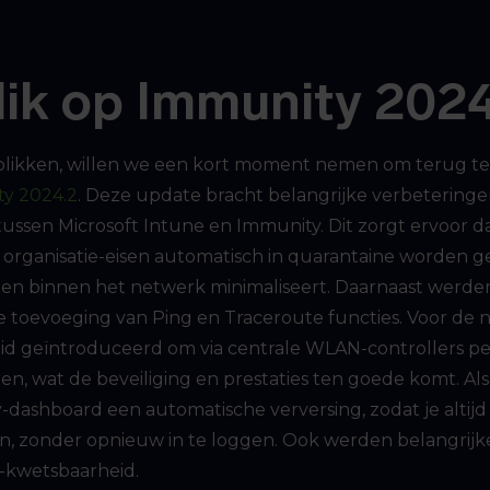
lik op Immunity 202
blikken, willen we een kort moment nemen om terug te 
y 2024.2
. Deze update bracht belangrijke verbeteringe
tussen Microsoft Intune en Immunity. Dit zorgt ervoor d
 organisatie-eisen automatisch in quarantaine worden ge
ngen binnen het netwerk minimaliseert. Daarnaast werd
 toevoeging van Ping en Traceroute functies. Voor de
d geïntroduceerd om via centrale WLAN-controllers per
n, wat de beveiliging en prestaties ten goede komt. Als
dashboard een automatische verversing, zodat je altijd 
, zonder opnieuw in te loggen. Ook werden belangrijk
s-kwetsbaarheid.