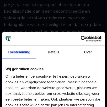
je kijkt vanuit risicoperspectief en de kans op
bedrijfsschade, dan is een gecontroleerde en
gefaseerde uitrol van updates minstens zo
belangrijk. Je wilt eerst veilig stellen dat de update
naar behoren werkt en geen ongewenste
bijwerkingen heeft op jouw
kritische
bedrijfsprocessen
.
Toestemming
Details
Over
Waarborgen van
bedrijfscontinuïteit
Wij gebruiken cookies
Om u beter en persoonlijker te helpen, gebruiken wij
Uiteraard bestaat er altijd een kans dat er toch iets
cookies en vergelijkbare technieken. Naast functionele
cookies, waardoor de website goed werkt, plaatsen we
verkeerd gaat. Als organisatie is het daarom
ook analytische cookies om onze website elke dag weer
belangrijk om een business continuity plan te
een beetje beter te maken. Ook plaatsen we persoonlijke
hebben. Net zoals er bij de meeste organisaties een
cookies zodat wij en derde partijen uw internetgedrag