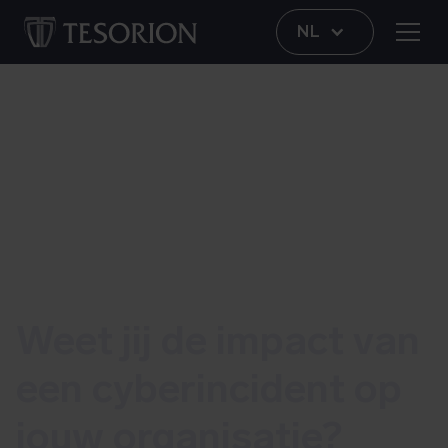
NL
Weet jij de impact van
een cyberincident op
jouw organisatie?