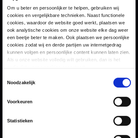
Zorg voor goede netwerksegmentatie
Om u beter en persoonlijker te helpen, gebruiken wij
cookies en vergelijkbare technieken. Naast functionele
Sla geen wachtwoorden op in de browser
cookies, waardoor de website goed werkt, plaatsen we
Controleer het mailadres van de afzender en
ook analytische cookies om onze website elke dag weer
open niet zomaar bijlages als de afzender van
een beetje beter te maken. Ook plaatsen we persoonlijke
de mail onbekend is
cookies zodat wij en derde partijen uw internetgedrag
kunnen volgen en persoonlijke content kunnen laten zien.
Twijfel je of de mail met het verzoek om een
Als u onze website volledig wilt gebruiken, dan is het
rekeningnummer te wijzigen legitiem is? Vraag
nodig dat u onze cookies accepteert.
het na en bel je contactpersoon op het bij jouw
Toestemmingsselectie
bekende nummer.
Noodzakelijk
Wees bewust
Voorkeuren
Wij worden met z’n allen steeds slimmer; dat geldt
Statistieken
ook voor een cybercrimineel. Daarom is het
verstandig om meer te doen dan alleen mensen