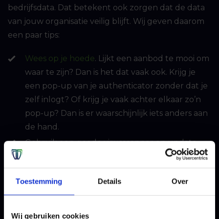
bedrijfsdata. Dat betekent ook zorgen dat de data
van jouw organisatie veilig blijft. Wij geven daarom
een paar tips:
Wees op je hoede
. Lijkt een aanbod te mooi om
waar te zijn? Dan is het dat vaak ook. Krijg je
een pop-up van je authenticator zonder dat je
zelf inlogt? Of krijg je vaak achter elkaar zo’n
pop-up? Dan is er waarschijnlijk iets anders aan
de hand.
Gebruik een goede virusscanner en update
deze regelmatig, of pas een
Endpoint
Detection and Response
(EDR) oplossing toe
Toestemming
Details
Over
Gebruik verschillende wachtwoorden, of
wachtwoordzinnen voor alle applicaties en
portals
Wij gebruiken cookies