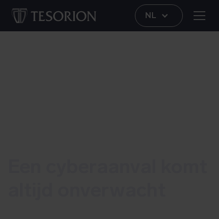
NL
Een cyberaanval komt
altijd onverwacht