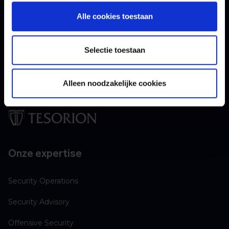
hacking activiteiten in jouw IT-infrastructuur.
Alle cookies toestaan
Selectie toestaan
Alleen noodzakelijke cookies
Onze expertise
Security Operations
Security Advisory
Offensive Security