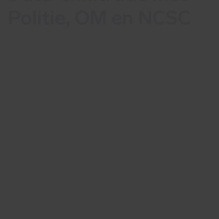
Politie, OM en NCSC
Persbericht: Cyberveilig Nederland
publiceert Whitepaper Data-exfiltratie
met Politie, OM en NCSC.
Lees meer