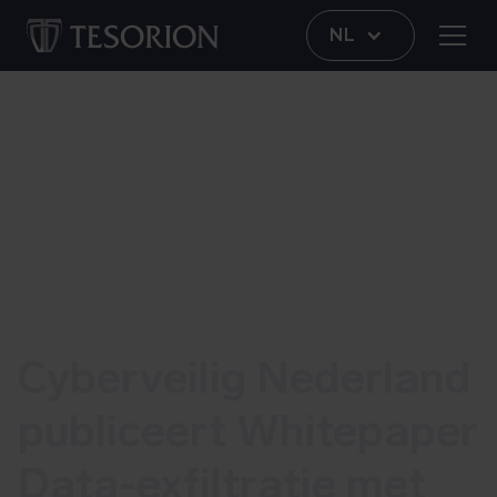
NL
Cyberveilig Nederland
publiceert Whitepaper
Data-exfiltratie met