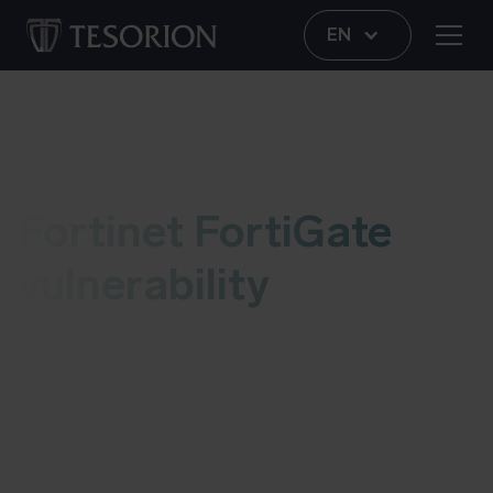
EN
Vulnerability
Fortinet FortiGate
vulnerability
This live blog contains information regarding a
vulnerability in Fortinet FortiGate firewalls. As
soon as we have an update, we’ll add it to this
post. More information about possible risks and
details can be found at the bottom of this blog.