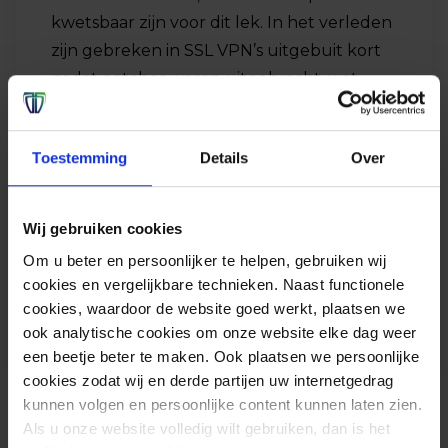
kwetsbaar zijn voor dit lek. In het verleden
zijn gebreken in SSL VPN’s uitgebuit kort
nadat patches waren uitgebracht, wat
leidde tot gegevensdiefstal en
ransomware-aanvallen.
Toestemming
Details
Over
Het wordt beheerders daarom sterk
aangeraden om de Fortinet
beveiligingsupdates toe te passen zodra ze
Wij gebruiken cookies
beschikbaar zijn. Als de update niet
Om u beter en persoonlijker te helpen, gebruiken wij
verschijnt in het dashboard van het
cookies en vergelijkbare technieken. Naast functionele
apparaat, kan een herstart of handmatige
cookies, waardoor de website goed werkt, plaatsen we
download en installatie nodig zijn.
ook analytische cookies om onze website elke dag weer
een beetje beter te maken. Ook plaatsen we persoonlijke
cookies zodat wij en derde partijen uw internetgedrag
kunnen volgen en persoonlijke content kunnen laten zien.
Als u onze website volledig wilt gebruiken, dan is het