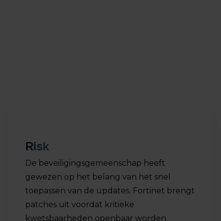
Therefore, administrators are strongly advised to
apply the Fortinet security updates as soon as they
become available. If the update does not appear in
the device’s dashboard, a reboot or manual
download and installation may be necessary.‍
Risk
De beveiligingsgemeenschap heeft
gewezen op het belang van het snel
toepassen van de updates. Fortinet brengt
patches uit voordat kritieke
kwetsbaarheden openbaar worden