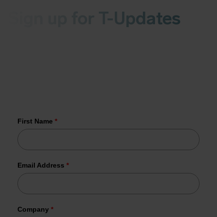
Sign up for T-Updates
Receive the latest news about malware or
vulnerabilities in your inbox every Wednesday
More than 1,000 organizations have
already joined us.
First Name
*
Email Address
*
Company
*