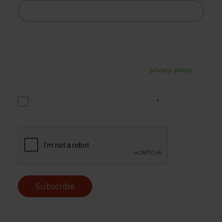
Tesorion uses your data to send the requested information.
In addition, your data may be used for commercial follow-
up. You can unsubscribe from this at any time via the link in
the email. For more information, read our
privacy policy
.
Yes, I accept the Tesorion privacy policy.
*
Subscribe