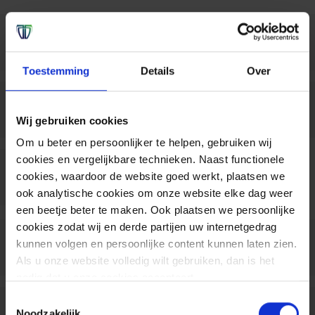
Catalyst 2960-
Catalyst 2960-
Catalyst 2960-
Plus 24TC-L
Plus 24LC-L
Plus 24LC-S
Toestemming
Details
Over
Catalyst 2960-
Catalyst 2960-
Catalyst 2960-
Plus 24PC-L
Plus 24PC-S
Plus 48TC-L
Wij gebruiken cookies
Om u beter en persoonlijker te helpen, gebruiken wij
cookies en vergelijkbare technieken. Naast functionele
Catalyst 2960-
Catalyst 2960-
cookies, waardoor de website goed werkt, plaatsen we
Plus 48PST-L
Plus 48PST-S
ook analytische cookies om onze website elke dag weer
een beetje beter te maken. Ook plaatsen we persoonlijke
cookies zodat wij en derde partijen uw internetgedrag
Catalyst 2960-
Catalyst 2960-
Catalyst 2960-
kunnen volgen en persoonlijke content kunnen laten zien.
Plus 24TC-L
Plus 24LC-L
Plus 24LC-S
Als u onze website volledig wilt gebruiken, dan is het
nodig dat u onze cookies accepteert.
Toestemmingsselectie
Catalyst 2960-
Catalyst 2960-
Catalyst 2960-
Noodzakelijk